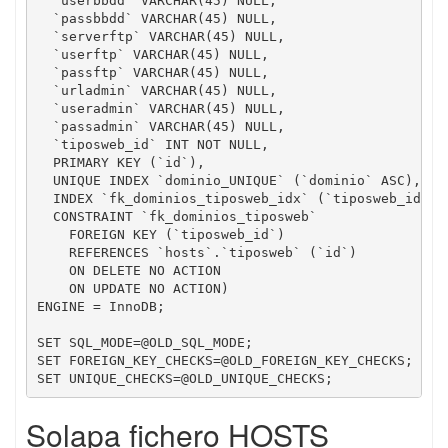
  `userbbdd` VARCHAR(45) NULL,

  `passbbdd` VARCHAR(45) NULL,

  `serverftp` VARCHAR(45) NULL,

  `userftp` VARCHAR(45) NULL,

  `passftp` VARCHAR(45) NULL,

  `urladmin` VARCHAR(45) NULL,

  `useradmin` VARCHAR(45) NULL,

  `passadmin` VARCHAR(45) NULL,

  `tiposweb_id` INT NOT NULL,

  PRIMARY KEY (`id`),

  UNIQUE INDEX `dominio_UNIQUE` (`dominio` ASC),

  INDEX `fk_dominios_tiposweb_idx` (`tiposweb_id` AS
  CONSTRAINT `fk_dominios_tiposweb`

    FOREIGN KEY (`tiposweb_id`)

    REFERENCES `hosts`.`tiposweb` (`id`)

    ON DELETE NO ACTION

    ON UPDATE NO ACTION)

ENGINE = InnoDB;

SET SQL_MODE=@OLD_SQL_MODE;

SET FOREIGN_KEY_CHECKS=@OLD_FOREIGN_KEY_CHECKS;

SET UNIQUE_CHECKS=@OLD_UNIQUE_CHECKS;
Solapa fichero HOSTS