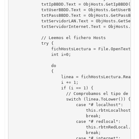
            txtIpBBDD.Text = ObjHosts.GetIpBBDD();

            txtUserBBDD.Text = ObjHosts.GetUserBBDD(
            txtPassBBDD.Text = ObjHosts.GetPassBBDD(
            txtServidorLAN.Text = ObjHosts.GetServid
            txtServidorInternet.Text = ObjHosts.GetS
            // Leemos el fichero Hosts

            try {

                fichHostsLectura = File.OpenText(Obj
                int i=0;

                do

                {

                    linea = fichHostsLectura.ReadLin
                    i += 1;

                    if (i == 1) { 

                      // Comprobamos el tipo de arch
                      switch (linea.ToLower()) {

                          case "# localhost":

                              this.rbtnLocalhost.Che
                              break;

                          case "# redlocal":

                              this.rbtnRedLocal.Chec
                              break;

                          case "# internet":
