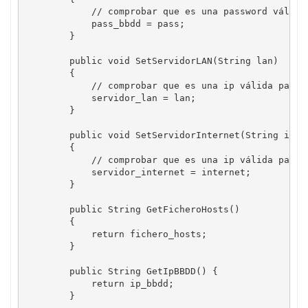
            // comprobar que es una password válido

            pass_bbdd = pass;

        }

        public void SetServidorLAN(String lan)

        {

            // comprobar que es una ip válida para u
            servidor_lan = lan;

        }

        public void SetServidorInternet(String inter
        {

            // comprobar que es una ip válida para I
            servidor_internet = internet;

        }

        public String GetFicheroHosts()

        {

            return fichero_hosts;

        }

        public String GetIpBBDD() {

            return ip_bbdd;

        }
