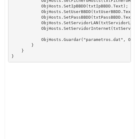
            ObjHosts.SetFicheroHosts(txtFicheroHosts
            ObjHosts.SetIpBBDD(txtIpBBDD.Text);

            ObjHosts.SetUserBBDD(txtUserBBDD.Text);

            ObjHosts.SetPassBBDD(txtPassBBDD.Text);

            ObjHosts.SetServidorLAN(txtServidorLAN.T
            ObjHosts.SetServidorInternet(txtServidor
            ObjHosts.Guardar("parametros.dat", ObjHo
        }

    }

}