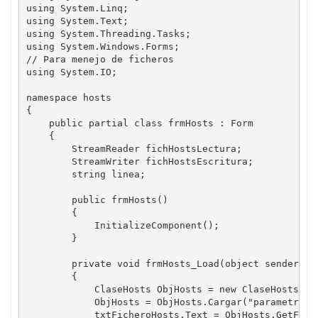
using System.Linq;

using System.Text;

using System.Threading.Tasks;

using System.Windows.Forms;

// Para menejo de ficheros

using System.IO;

namespace hosts

{

    public partial class frmHosts : Form

    {

        StreamReader fichHostsLectura;

        StreamWriter fichHostsEscritura;

        string linea;

        public frmHosts()

        {

            InitializeComponent();

        }

        private void frmHosts_Load(object sender, Ev
        {

            ClaseHosts ObjHosts = new ClaseHosts();

            ObjHosts = ObjHosts.Cargar("parametros.d
            txtFicheroHosts.Text = ObjHosts.GetFiche