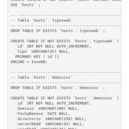
USE `hosts` ;

-- -------------------------------------------------
-- Table `hosts`.`tiposweb`

-- -------------------------------------------------
DROP TABLE IF EXISTS `hosts`.`tiposweb` ;

CREATE TABLE IF NOT EXISTS `hosts`.`tiposweb` (

  `id` INT NOT NULL AUTO_INCREMENT,

  `tipo` VARCHAR(45) NULL,

  PRIMARY KEY (`id`))

ENGINE = InnoDB;

-- -------------------------------------------------
-- Table `hosts`.`dominios`

-- -------------------------------------------------
DROP TABLE IF EXISTS `hosts`.`dominios` ;

CREATE TABLE IF NOT EXISTS `hosts`.`dominios` (

  `id` INT NOT NULL AUTO_INCREMENT,

  `dominio` VARCHAR(100) NULL,

  `FechaRenova` DATE NULL,

  `directorio` VARCHAR(250) NULL,

  `serverbbdd` VARCHAR(45) NULL,
