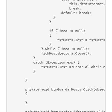
                              this.rbtnInternet.Chec
                              break;

                          default: break;

                      }

                    }

                    if (linea != null)

                    {

                        txtHosts.Text = txtHosts.Tex
                    }

                } while (linea != null);

                fichHostsLectura.Close();

            }

            catch (Exception exp) {

                txtHosts.Text ="Error al abrir el fi
            }

        }

        private void btnGuardarHosts_Click(object se
        {

        }

        private void btnGuardarFicheroHosts_Click(ob