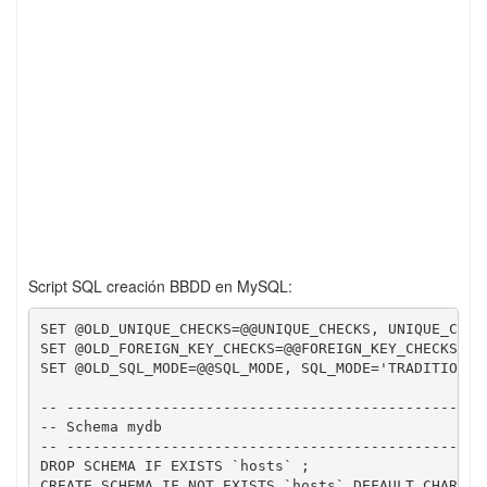
Script SQL creación BBDD en MySQL:
SET @OLD_UNIQUE_CHECKS=@@UNIQUE_CHECKS, UNIQUE_CHECK
SET @OLD_FOREIGN_KEY_CHECKS=@@FOREIGN_KEY_CHECKS, FO
SET @OLD_SQL_MODE=@@SQL_MODE, SQL_MODE='TRADITIONAL,
-- -------------------------------------------------
-- Schema mydb

-- -------------------------------------------------
DROP SCHEMA IF EXISTS `hosts` ;

CREATE SCHEMA IF NOT EXISTS `hosts` DEFAULT CHARACTE