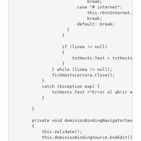
                              break;

                          case "# internet":

                              this.rbtnInternet.Chec
                              break;

                          default: break;

                      }

                    }

                    if (linea != null)

                    {

                        txtHosts.Text = txtHosts.Tex
                    }

                } while (linea != null);

                fichHostsLectura.Close();

            }

            catch (Exception exp) {

                txtHosts.Text ="Error al abrir el fi
            }

        }

        private void dominiosBindingNavigatorSaveIte
        {

            this.Validate();

            this.dominiosBindingSource.EndEdit();
