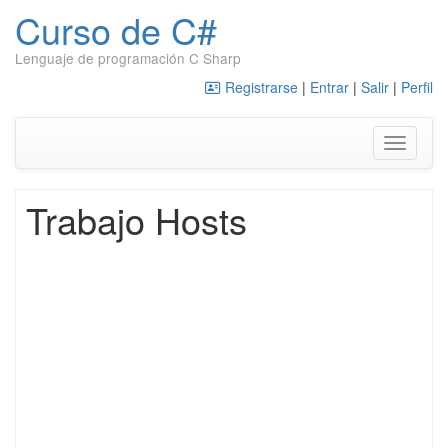
Curso de C#
Lenguaje de programación C Sharp
Saltar al contenido
Registrarse
|
Entrar
|
Salir
|
Perfil
Alternar
Trabajo Hosts