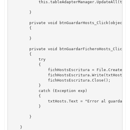
            this.tableAdapterManager.UpdateAll(this.
        }

        private void btnGuardarHosts_Click(object se
        {

        }

        private void btnGuardarFicheroHosts_Click(ob
        {

            try

            {

                fichHostsEscritura = File.CreateTex
                fichHostsEscritura.Write(txtHosts.Te
                fichHostsEscritura.Close();

            }

            catch (Exception exp)

            {

                txtHosts.Text = "Error al guardar el
            }

        }

    }
