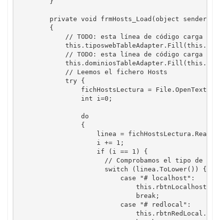
        }

        private void frmHosts_Load(object sender, Ev
        {

            // TODO: esta línea de código carga dat
            this.tiposwebTableAdapter.Fill(this.host
            // TODO: esta línea de código carga dat
            this.dominiosTableAdapter.Fill(this.host
            // Leemos el fichero Hosts

            try {

                fichHostsLectura = File.OpenText(@"C
                int i=0;

                do

                {

                    linea = fichHostsLectura.ReadLin
                    i += 1;

                    if (i == 1) { 

                      // Comprobamos el tipo de arch
                      switch (linea.ToLower()) {

                          case "# localhost":

                              this.rbtnLocalhost.Che
                              break;

                          case "# redlocal":

                              this.rbtnRedLocal.Chec