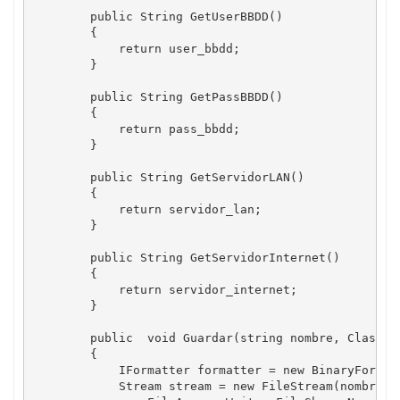
        public String GetUserBBDD()

        {

            return user_bbdd;

        }

        public String GetPassBBDD()

        {

            return pass_bbdd;

        }

        public String GetServidorLAN()

        {

            return servidor_lan;

        }

        public String GetServidorInternet()

        {

            return servidor_internet;

        }

        public  void Guardar(string nombre, ClaseHos
        {

            IFormatter formatter = new BinaryFormatt
            Stream stream = new FileStream(nombre, F