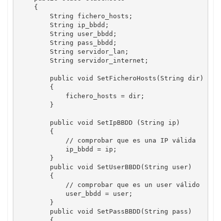
    {

        String fichero_hosts;

        String ip_bbdd;

        String user_bbdd;

        String pass_bbdd;

        String servidor_lan;

        String servidor_internet;

        public void SetFicheroHosts(String dir)

        {

            fichero_hosts = dir;

        }

        public void SetIpBBDD (String ip)

        {

            // comprobar que es una IP válida

            ip_bbdd = ip;

        }

        public void SetUserBBDD(String user)

        {

            // comprobar que es un user válido

            user_bbdd = user;

        }

        public void SetPassBBDD(String pass)

        {
