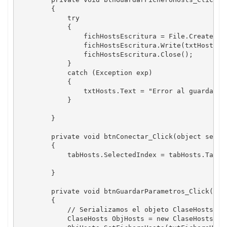
        {

            try

            {

                fichHostsEscritura = File.CreateText
                fichHostsEscritura.Write(txtHosts.Te
                fichHostsEscritura.Close();

            }

            catch (Exception exp)

            {

                txtHosts.Text = "Error al guardar el
            }

        }

        private void btnConectar_Click(object sender
        {

            tabHosts.SelectedIndex = tabHosts.TabPag
        }

        private void btnGuardarParametros_Click(obje
        {

            // Serializamos el objeto ClaseHosts

            ClaseHosts ObjHosts = new ClaseHosts();
