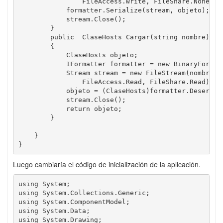
                FileAccess.Write, FileShare.None);

            formatter.Serialize(stream, objeto);

            stream.Close();

        }

        public  ClaseHosts Cargar(string nombre)

        {

            ClaseHosts objeto;

            IFormatter formatter = new BinaryFormatt
            Stream stream = new FileStream(nombre, F
                FileAccess.Read, FileShare.Read);

            objeto = (ClaseHosts)formatter.Deseriali
            stream.Close();

            return objeto;

        }

    }

}
Luego cambiaría el código de inicialización de la aplicación.
using System;

using System.Collections.Generic;

using System.ComponentModel;

using System.Data;

using System.Drawing;
