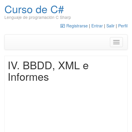
Curso de C#
Lenguaje de programación C Sharp
Saltar al contenido
Registrarse
|
Entrar
|
Salir
|
Perfil
Alternar
IV. BBDD, XML e
Informes